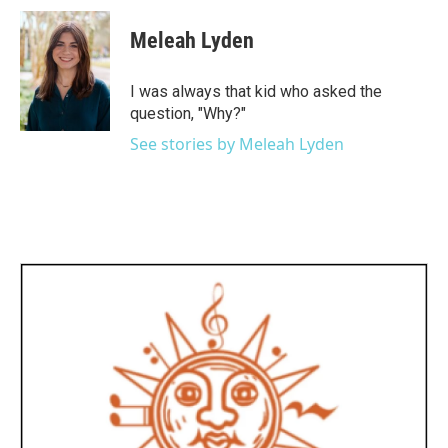
c
i
n
a
e
t
k
i
Meleah Lyden
b
t
e
l
o
e
d
o
r
I
I was always that kid who asked the
k
n
question, "Why?"
See stories by Meleah Lyden