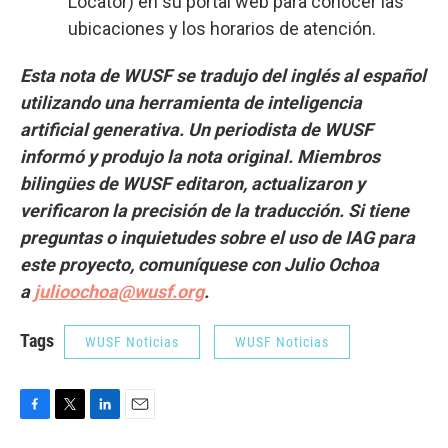
Locator) en su portal web para conocer las
ubicaciones y los horarios de atención.
Esta nota de WUSF se tradujo del inglés al español
utilizando una herramienta de inteligencia
artificial generativa. Un periodista de WUSF
informó y produjo la nota original. Miembros
bilingües de WUSF editaron, actualizaron y
verificaron la precisión de la traducción. Si tiene
preguntas o inquietudes sobre el uso de IAG para
este proyecto, comuníquese con Julio Ochoa
a
julioochoa@wusf.org
.
Tags
WUSF Noticias
WUSF Noticias
F
T
L
E
a
w
i
m