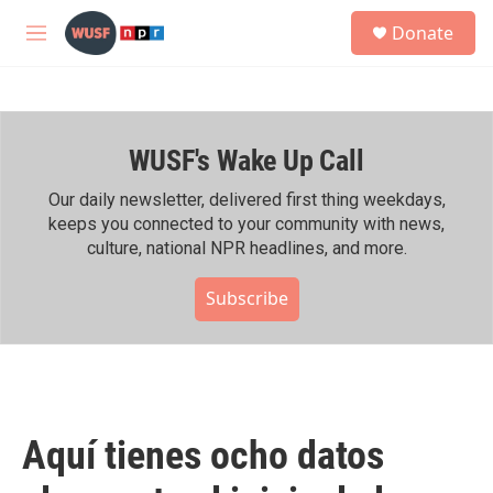
Skip to main content
S
Donate
e
M
a
e
r
n
c
u
h
WUSF's Wake Up Call
u
e
r
Our daily newsletter, delivered first thing weekdays,
y
keeps you connected to your community with news,
culture, national NPR headlines, and more.
Subscribe
Aquí tienes ocho datos