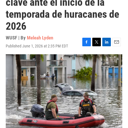
clave ante el inicio de la
temporada de huracanes de
2026
WUSF | By
Meleah Lyden
Published June 1, 2026 at 2:35 PM EDT
F
T
L
E
a
w
i
m
c
i
n
a
e
t
k
i
b
t
e
l
o
e
d
o
r
I
k
n