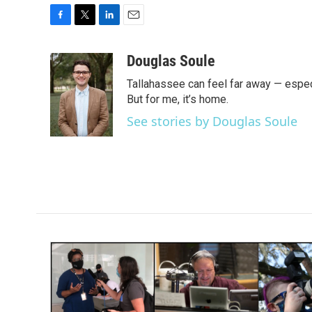
F
T
L
E
a
w
i
m
c
i
n
a
Douglas Soule
e
t
k
i
Tallahassee can feel far away — especi
b
t
e
l
o
e
d
But for me, it’s home.
o
r
I
See stories by Douglas Soule
k
n