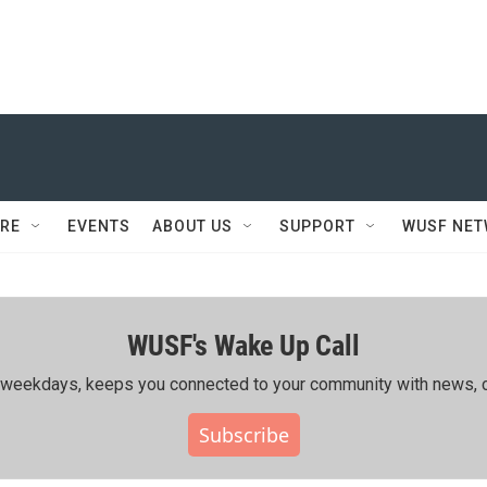
RE
EVENTS
ABOUT US
SUPPORT
WUSF NE
WUSF's Wake Up Call
ing weekdays, keeps you connected to your community with news, c
Subscribe