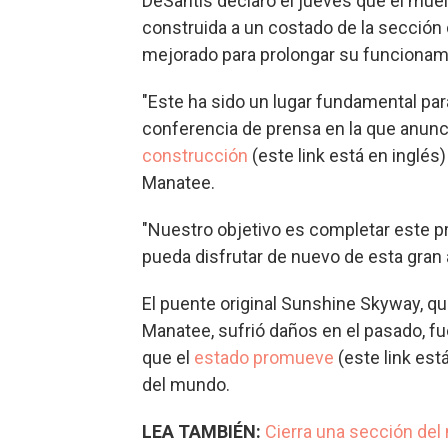
DeSantis declaró el jueves que el muel
construida a un costado de la sección
mejorado para prolongar su funcionam
"Este ha sido un lugar fundamental pa
conferencia de prensa en la que anunci
construcción
(este link está en inglés
Manatee.
"Nuestro objetivo es completar este p
pueda disfrutar de nuevo de esta gran a
El puente original Sunshine Skyway, q
Manatee, sufrió daños en el pasado, f
que el
estado promueve
(este link est
del mundo.
LEA TAMBIÉN:
Cierra una sección del