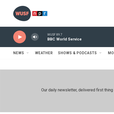
Skip to main content
WUSF 89.7
BBC World Service
NEWS
WEATHER
SHOWS & PODCASTS
MO
Our daily newsletter, delivered first th