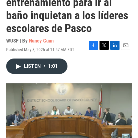
entrenamiento para ir al
baño inquietan a los líderes
escolares de Pasco
WUSF | By
Nancy Guan
Published May 8, 2026 at 11:57 AM EDT
F
T
L
E
a
w
i
m
c
i
n
a
LISTEN
•
1:01
e
t
k
i
b
t
e
l
o
e
d
o
r
I
k
n