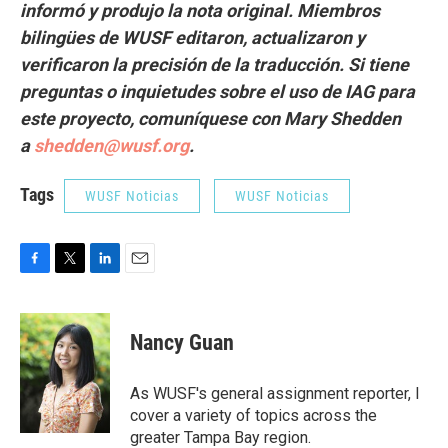
informó y produjo la nota original. Miembros
bilingües de WUSF editaron, actualizaron y
verificaron la precisión de la traducción. Si tiene
preguntas o inquietudes sobre el uso de IAG para
este proyecto, comuníquese con Mary Shedden
a
shedden@wusf.org
.
Tags
WUSF Noticias
WUSF Noticias
F
T
L
E
a
w
i
m
c
i
n
a
e
t
k
i
Nancy Guan
b
t
e
l
o
e
d
o
r
I
As WUSF's general assignment reporter, I
k
n
cover a variety of topics across the
greater Tampa Bay region.