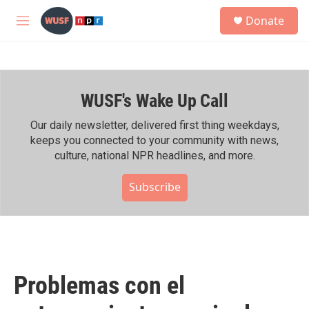
Skip to main content
S
Donate
e
M
a
e
r
n
c
u
h
WUSF's Wake Up Call
u
e
r
Our daily newsletter, delivered first thing weekdays,
y
keeps you connected to your community with news,
culture, national NPR headlines, and more.
Subscribe
Problemas con el