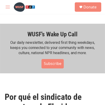
Skip to main content
S
Donate
e
M
a
e
r
n
c
u
h
WUSF's Wake Up Call
u
e
r
Our daily newsletter, delivered first thing weekdays,
y
keeps you connected to your community with news,
culture, national NPR headlines, and more.
Subscribe
Por qué el sindicato de