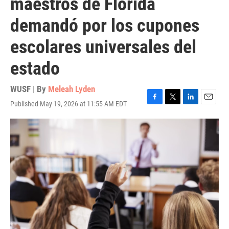
maestros de Florida
demandó por los cupones
escolares universales del
estado
WUSF | By
Meleah Lyden
Published May 19, 2026 at 11:55 AM EDT
F
T
L
E
a
w
i
m
c
i
n
a
e
t
k
i
b
t
e
l
o
e
d
o
r
I
k
n