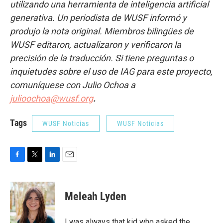
utilizando una herramienta de inteligencia artificial
generativa. Un periodista de WUSF informó y
produjo la nota original. Miembros bilingües de
WUSF editaron, actualizaron y verificaron la
precisión de la traducción. Si tiene preguntas o
inquietudes sobre el uso de IAG para este proyecto,
comuníquese con Julio Ochoa a
julioochoa@wusf.org
.
Tags
WUSF Noticias
WUSF Noticias
F
T
L
E
a
w
i
m
c
i
n
a
e
t
k
i
Meleah Lyden
b
t
e
l
o
e
d
o
r
I
I was always that kid who asked the