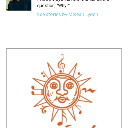
k
n
question, "Why?"
See stories by Meleah Lyden