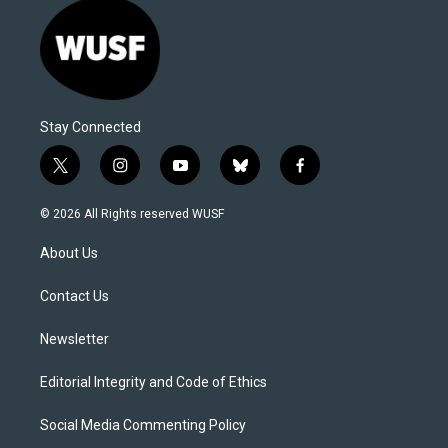
Stay Connected
t
i
y
b
f
w
n
o
l
a
i
s
u
u
c
© 2026 All Rights reserved WUSF
t
t
t
e
e
t
a
u
s
b
About Us
e
g
b
k
o
r
r
e
y
o
a
k
Contact Us
m
Newsletter
Editorial Integrity and Code of Ethics
Social Media Commenting Policy