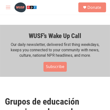
Skip to main content
S
Donate
e
M
a
e
r
n
c
u
h
WUSF's Wake Up Call
u
e
r
Our daily newsletter, delivered first thing weekdays,
y
keeps you connected to your community with news,
culture, national NPR headlines, and more.
Subscribe
Grupos de educación