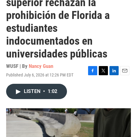
superior rechazan la
prohibición de Florida a
estudiantes
indocumentados en
universidades públicas
WUSF | By
Nancy Guan
Published July 6, 2026 at 12:26 PM EDT
F
T
L
E
a
w
i
m
c
i
n
a
LISTEN
•
1:02
e
t
k
i
b
t
e
l
o
e
d
o
r
I
k
n