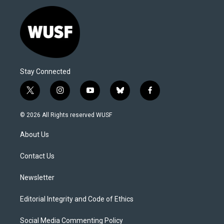
Stay Connected
t
i
y
b
f
w
n
o
l
a
i
s
u
u
c
© 2026 All Rights reserved WUSF
t
t
t
e
e
t
a
u
s
b
About Us
e
g
b
k
o
r
r
e
y
o
a
k
Contact Us
m
Newsletter
Editorial Integrity and Code of Ethics
Social Media Commenting Policy