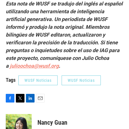
Esta nota de WUSF se tradujo del inglés al español
utilizando una herramienta de inteligencia
artificial generativa. Un periodista de WUSF
informó y produjo la nota original. Miembros
bilingües de WUSF editaron, actualizaron y
verificaron la precisión de la traducción. Si tiene
preguntas o inquietudes sobre el uso de IAG para
este proyecto, comuníquese con Julio Ochoa
a
julioochoa@wusf.org
.
Tags
WUSF Noticias
WUSF Noticias
F
T
L
E
a
w
i
m
c
i
n
a
e
t
k
i
Nancy Guan
b
t
e
l