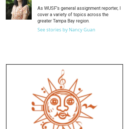
o
e
d
o
r
I
As WUSF's general assignment reporter, I
k
n
cover a variety of topics across the
greater Tampa Bay region.
See stories by Nancy Guan